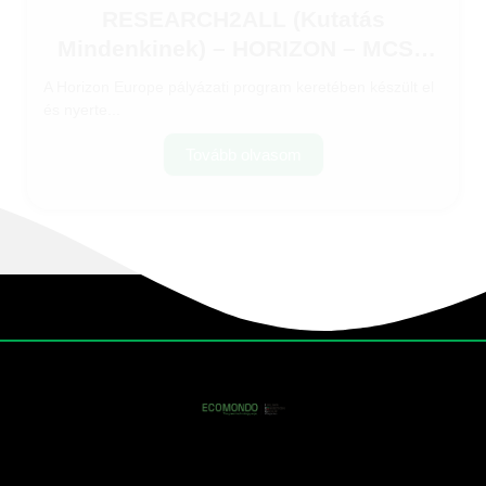
RESEARCH2ALL (Kutatás
Mindenkinek) – HORIZON – MCSA
projekt
A Horizon Europe pályázati program keretében készült el
és nyerte...
Tovább olvasom