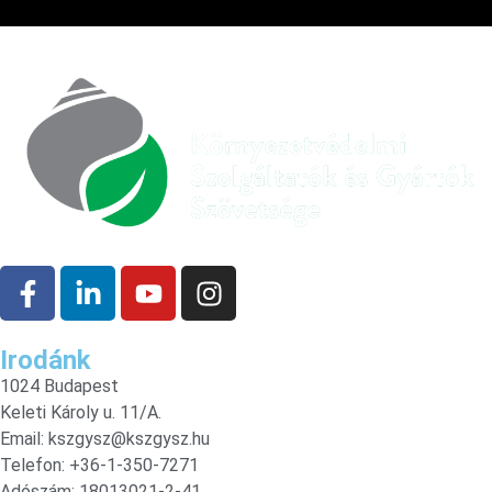
Irodánk
1024 Budapest
Keleti Károly u. 11/A.
Email:
kszgysz@kszgysz.hu
Telefon: +36-1-350-7271
Adószám: 18013021-2-41