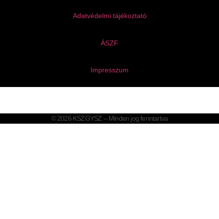
Adatvédelmi tájékoztató
ÁSZF
Impresszum
© 2026 KSZGYSZ – Minden jog fenntartva