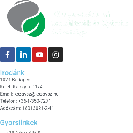
Irodánk
1024 Budapest
Keleti Károly u. 11/A.
Email:
kszgysz@kszgysz.hu
Telefon: +36-1-350-7271
Adószám: 18013021-2-41
Gyorslinkek
#13 (cím nélkül)