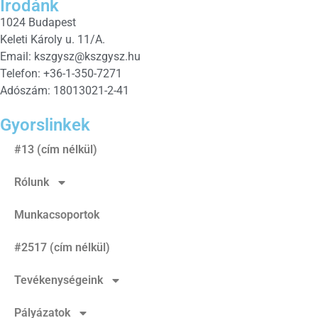
Irodánk
1024 Budapest
Keleti Károly u. 11/A.
Email:
kszgysz@kszgysz.hu
Telefon: +36-1-350-7271
Adószám: 18013021-2-41
Gyorslinkek
#13 (cím nélkül)
Rólunk
Munkacsoportok
#2517 (cím nélkül)
Tevékenységeink
Pályázatok