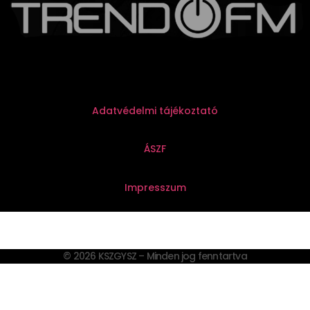
Adatvédelmi tájékoztató
ÁSZF
Impresszum
© 2026 KSZGYSZ – Minden jog fenntartva