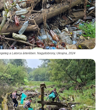
ngeteg a Latorca árterében. Nagydobrony, Ukrajna, 2024