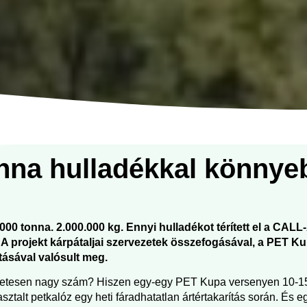
nna hulladékkal könnye
000 tonna. 2.000.000 kg. Ennyi hulladékot térített el a CALL-
 A projekt kárpátaljai szervezetek összefogásával, a PET Ku
tásával valósult meg.
ületesen nagy szám? Hiszen egy-egy PET Kupa versenyen 10-15
ztalt petkalóz egy heti fáradhatatlan ártértakarítás során. És eg