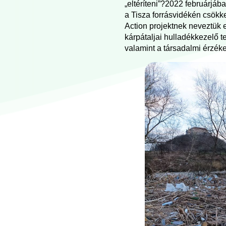
„eltéríteni”?2022 februárjába
a Tisza forrásvidékén csökk
Action projektnek neveztük 
kárpátaljai hulladékkezelő te
valamint a társadalmi érzéke