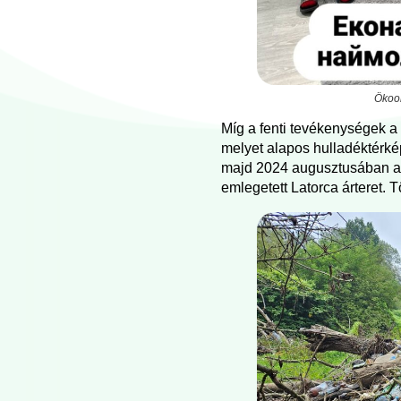
Ökook
Míg a fenti tevékenységek a h
melyet alapos hulladéktérké
majd 2024 augusztusában a N
emlegetett Latorca árteret.