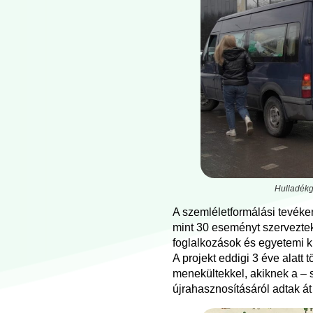
Hulladékg
A szemléletformálási tevék
mint 30 eseményt szerveztek
foglalkozások és egyetemi 
A projekt eddigi 3 éve alatt
menekültekkel, akiknek a –
újrahasznosításáról adtak át