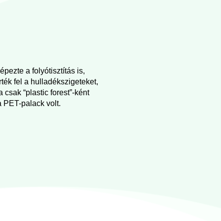
ezte a folyótisztítás is,
ék fel a hulladékszigeteket,
sak “plastic forest”-ként
a PET-palack volt.