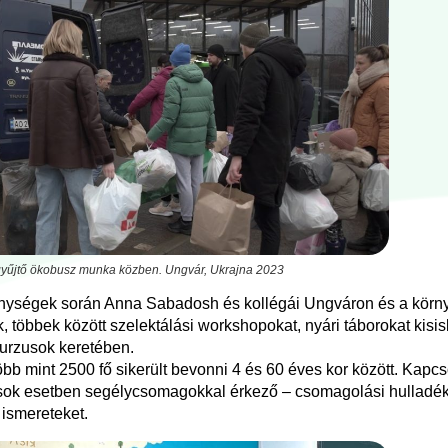
yűjtő ökobusz munka közben. Ungvár, Ukrajna 2023
enységek során Anna Sabadosh és kollégái Ungváron és a körn
, többek között szelektálási workshopokat, nyári táborokat kisi
kurzusok keretében.
 több mint 2500 fő sikerült bevonni 4 és 60 éves kor között. Kapc
 sok esetben segélycsomagokkal érkező – csomagolási hulladé
 ismereteket.