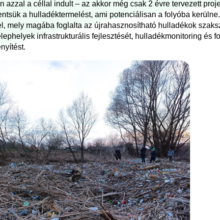
n azzal a céllal indult – az akkor még csak 2 évre tervezett pro
entsük a hulladéktermelést, ami potenciálisan a folyóba kerül
el, mely magába foglalta az újrahasznosítható hulladékok szaks
lephelyek infrastrukturális fejlesztését, hulladékmonitoring és fo
nyítést.