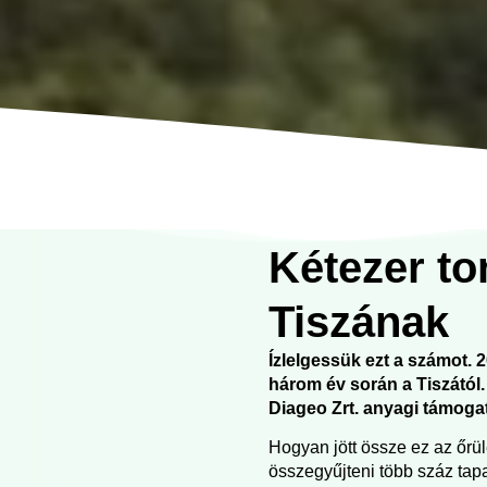
Kétezer to
Tiszának
Ízlelgessük ezt a számot. 2
három év során a Tiszától.
Diageo Zrt. anyagi támoga
Hogyan jött össze ez az őr
összegyűjteni több száz tapas