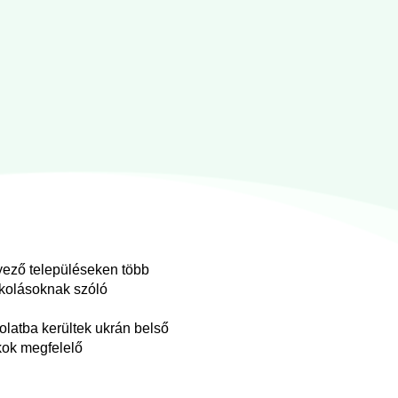
yező településeken több
skolásoknak szóló
solatba kerültek ukrán belső
kok megfelelő