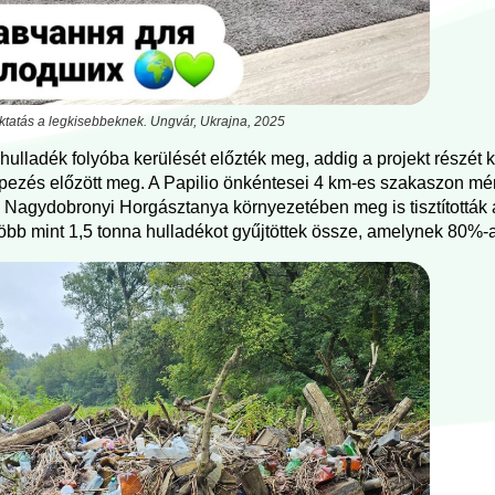
tatás a legkisebbeknek. Ungvár, Ukrajna, 2025
ulladék folyóba kerülését előzték meg, addig a projekt részét kép
pezés előzött meg. A Papilio önkéntesei 4 km-es szakaszon mért
agydobronyi Horgásztanya környezetében meg is tisztították a c
 Több mint 1,5 tonna hulladékot gyűjtöttek össze, amelynek 80%-