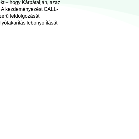
jekt – hogy Kárpátalján, azaz
ne. A kezdeményezést CALL-
zerű feldolgozását,
lyótakarítás lebonyolítását,