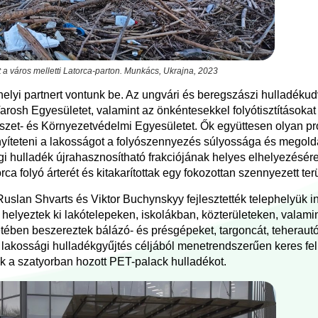
 a város melletti Latorca-parton. Munkács, Ukrajna, 2023
 helyi partnert vontunk be. Az ungvári és beregszászi hulladékud
arosh Egyesületet, valamint az önkéntesekkel folyótisztításokat 
észet- és Környezetvédelmi Egyesületet. Ők együttesen olyan pr
nyíteteni a lakosságot a folyószennyezés súlyossága és megoldá
gi hulladék újrahasznosítható frakciójának helyes elhelyezésér
ca folyó árterét és kitakarítottak egy fokozottan szennyezett terü
uslan Shvarts és Viktor Buchynskyy fejlesztették telephelyük inf
helyeztek ki lakótelepeken, iskolákban, közterületeken, valamint
etében beszereztek bálázó- és présgépeket, targoncát, teherautó
y lakossági hulladékgyűjtés céljából menetrendszerűen keres fel
k a szatyorban hozott PET-palack hulladékot.