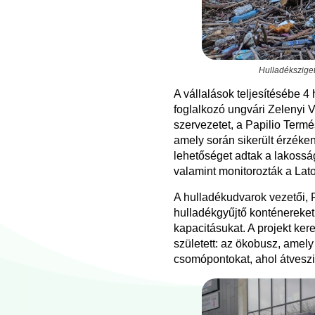
Hulladéksziget
A vállalások teljesítésébe 4
foglalkozó ungvári Zelenyi V
szervezetet, a Papilio Term
amely során sikerült érzéke
lehetőséget adtak a lakossá
valamint monitorozták a Lator
A hulladékudvarok vezetői, R
hulladékgyűjtő konténereket 
kapacitásukat. A projekt ker
született: az ökobusz, amel
csomópontokat, ahol átveszi