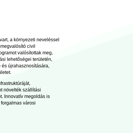
vart, a környezeti neveléssel
megvalósító civil
ogramot valósítottak meg,
si lehetőségei területén,
e és újrahasznosítására,
letet.
rastruktúráját,
 növelték szállítási
t. Innovatív megoldás is
 forgalmas városi