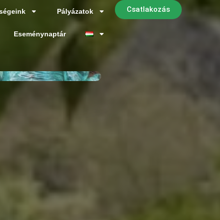
Csatlakozás
ségeink
Pályázatok
Eseménynaptár