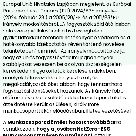
Európai Unió Hivatalos Lapjában megjelent, az Európai
Parlament és a Tanács (EU) 2024/825 irányelve
(2024. február 28.) a 2005/29/EK és a 2011/83/EU
irányelv módosításáról, „A fogyasztók zöld átállásban
való szerepvállalásának a tisztességtelen
gyakorlatokkal szembeni hatékonyabb védelem és a
hatékonyabb tájékoztatás révén történő növelése
tekintetében” címmel. Az irányelvmódosítás célja,
hogy az uniós fogyasztóvédelmi jogban egyedi
szabályokat vezessen be az olyan tisztességtelen
kereskedelmi gyakorlatok kezelése érdekében,
amelyek félrevezetik a fogyasztókat, és
megakadályozzák őket abban, hogy fenntartható
fogyasztási döntéseket hozzanak. Az irányelv főbb
előírásai és a kapcsolódó eddigi hazai tapasztalat is
áttekintésre került az ülésen, Király Imre
munkacsoporttitkár előadásában, illetve vezetésével.
A
Munkacsoport döntést hozott továbbá
arra
vonatkozóan,
hogy a jövőben NetZero–ESG
Munkacsoport néven fog működni
, ezzel is