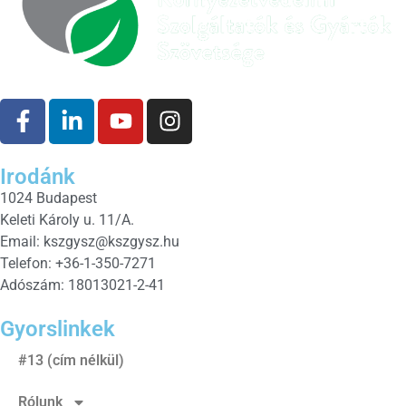
Irodánk
1024 Budapest
Keleti Károly u. 11/A.
Email:
kszgysz@kszgysz.hu
Telefon: +36-1-350-7271
Adószám: 18013021-2-41
Gyorslinkek
#13 (cím nélkül)
Rólunk