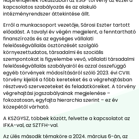
Napirendjének fókuszában az ESG-törvény az ezzel a
kapcsolatos szabályozás és az alakuló
intézményrendszer áttekintése állt.
Erről a munkacsoport vezetője, Sárosi Eszter tartott
előadást. A tavalyi év végén megjelent, a fenntartható
finanszírozás és az egységes vállalati
felelősségvállalás ösztönzését szolgáló
környezettudatos, társadalmi és szociális
szempontokat is figyelembe vevő, vállalati társadalmi
felelősségvállalás szabályairól és azzal összefüggő
egyéb törvények módosításáról szóló 2023. évi CVIII.
törvény kijelöli a főbb kereteket és a végrehajtásban
résztvevő szervezeteket és feladatköreiket. A törvény
végrehajtási jogszabályainak megjelenése –
fokozatosan, egyfajta hierarchia szerint – ez év
közepétől várható.
A KSZGYSZ, többek között, felvette a kapcsolatot az
IFKA-val, az SZTFH-val.
Az ülés második témaköre a 2024. március 6-án, az