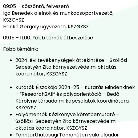
09:05 – Köszöntő, felvezető –
Iga Benedek alelnök és munkacsoportvezető,
KSZGYSZ
Hankó Gergely ügyvezető, KSZGYSZ
09:15 – 11:00: Főbb témák átbeszélése
Főbb témáink:
2024. évi tevékenységek áttekintése – Szöllősi-
Sebestyén Zita környezetvédelmi oktatás
koordinátor, KSZGYSZ
Kutatók Éjszakája 2024-25 – Kutatás Mindenkinek
– “Research2All” és pályaorientáció – Bedő
Károlyné társadalmi kapcsolatok koordinátora,
KSZGYSZ
Folyómentők Kézikönyve kötetbemutató –
Szöllősi-Sebestyén Zita környezetvédelmi
oktatás koordinátor, KSZGYSZ
Fenntarthatósági Témahéten való előadói