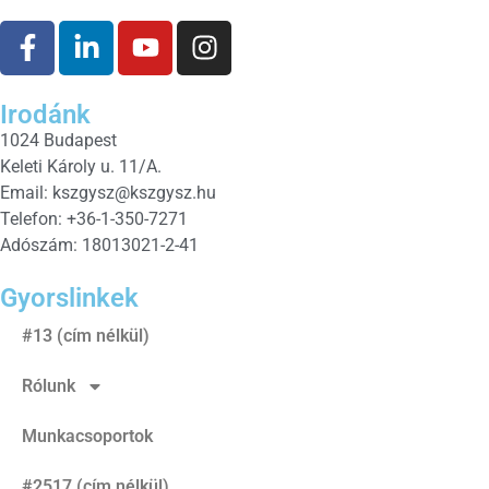
Irodánk
1024 Budapest
Keleti Károly u. 11/A.
Email:
kszgysz@kszgysz.hu
Telefon: +36-1-350-7271
Adószám: 18013021-2-41
Gyorslinkek
#13 (cím nélkül)
Rólunk
Munkacsoportok
#2517 (cím nélkül)