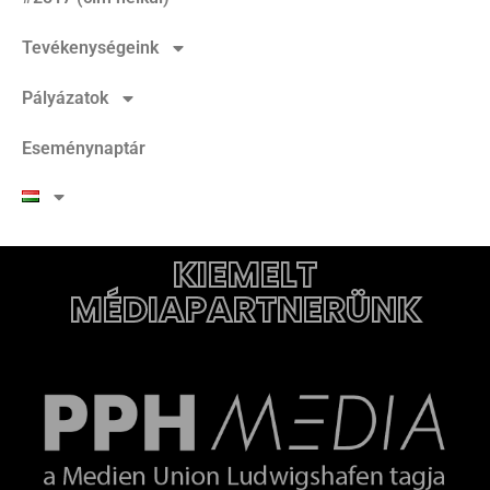
Tevékenységeink
Pályázatok
Eseménynaptár
KIEMELT
MÉDIAPARTNERÜNK