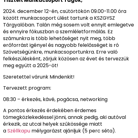
Tisztelt Munkacsoport Tagok,
2024. december 12-én, csütörtökön 09.00-11.00 óra
között munkacsoport ülést tartunk a KSZGYSZ
Tárgyalóban. Talán még sosem volt ennyit emlegetve
és ennyire fókuszban a szemléletformálás. Ez
számunkra is több lehetőséget nyit meg, több
erőforrást igényel és nagyobb felelősséget is ró
Szövetségünkre, munkacsoportunkra. Erre való
felkészülésként, zárjuk közösen az évet és tervezzük
meg együtt a 2025-öt!
Szeretettel várunk Mindenkit!
Tervezett program:
08:30 – érkezés, kávé, pogácsa, networking
A pontos érkezés érdekében érdemes
tömegközlekedéssel jönni, annak pedig, aki autóval
érkezik, az utcai helyek szűkössége miatt
a
Széllkapu
mélygarázst ajánljuk (5 perc séta).