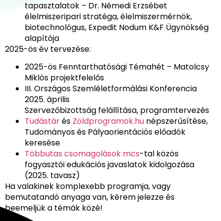
tapasztalatok – Dr. Némedi Erzsébet
élelmiszeripari stratéga, élelmiszermérnök,
biotechnológus, Expedit Nodum K&F Ügynökség
alapítója
2025-ös év tervezése:
2025-ös Fenntarthatósági Témahét – Matolcsy
Miklós projektfelelős
III. Országos Szemléletformálási Konferencia
2025. április
Szervezőbizottság felállítása, programtervezés
Tudástár
és
Zöldprogramok.hu
népszerűsítése,
Tudományos és Pályaorientációs előadók
keresése
Többutas csomagolások mcs
-tal közös
fogyasztói edukációs javaslatok kidolgozása
(2025. tavasz)
Ha valakinek komplexebb programja, vagy
bemutatandó anyaga van, kérem jelezze és
beemeljük a témák közé!