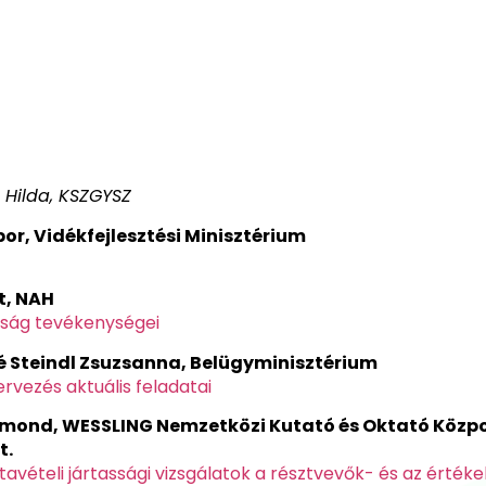
s Hilda, KSZGYSZ
r, Vidékfejlesztési Minisztérium
t, NAH
óság tevékenységei
é Steindl Zsuzsanna
, Belügyminisztérium
rvezés aktuális feladatai
gmond,
WESSLING Nemzetközi Kutató és Oktató Közp
t.
tavételi jártassági vizsgálatok a résztvevők- és az értéke