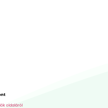
ont
lők oldaláról