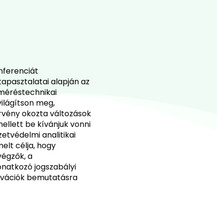
nferenciát
apasztalatai alapján az
 méréstechnikai
ilágítson meg,
örvény okozta változások
llett be kívánjuk vonni
etvédelmi analitikai
elt célja, hogy
végzők, a
onatkozó jogszabályi
nnovációk bemutatásra