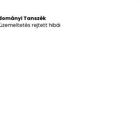
udományi Tanszék
üzemeltetés rejtett hibái