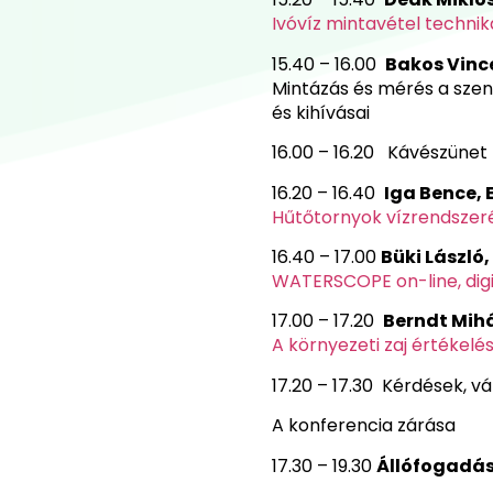
Ivóvíz mintavétel technik
15.40 – 16.00
Bakos Vinc
Mintázás és mérés a szenn
és kihívásai
16.00 – 16.20 Kávészünet
16.20 – 16.40
Iga Bence,
Hűtőtornyok vízrendszeré
16.40 – 17.00
Büki László,
WATERSCOPE on-line, digit
17.00 – 17.20
Berndt Mihá
A környezeti zaj értékelé
17.20 – 17.30 Kérdések, v
A konferencia zárása
17.30 – 19.30
Állófogadá