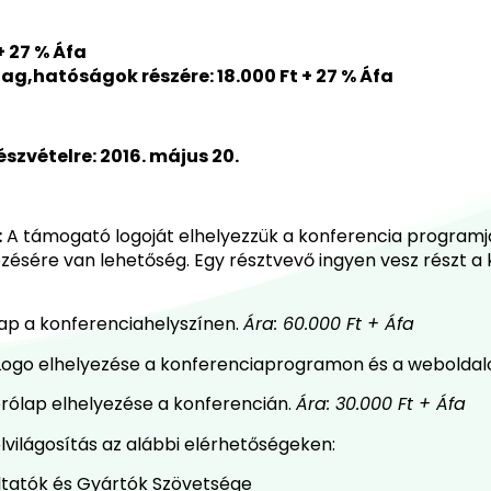
+ 27 % Áfa
tag
,hatóságok részére:
1
8
.000 Ft + 27 % Áfa
észvételre:
201
6
. május 20
.
:
A támogató logoját elhelyezzük a konferencia programjá
ezésére van lehetőség. Egy résztvevő ingyen vesz részt a
 kap a konferenciahelyszínen.
Ára:
6
0.000 Ft + Áfa
elyezése a konferenciaprogramon és a weboldal
rólap elhelyezése a konferencián.
Ára: 30.000 Ft + Áfa
lvilágosítás az alábbi elérhetőségeken:
ltatók és Gyártók Szövetsége