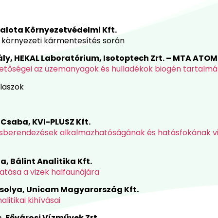
Palota Környezetvédelmi Kft.
ti környezeti kármentesítés során
ly, HEKAL Laboratórium, Isotoptech Zrt. – MTA ATOM
etőségei az üzemanyagok és hulladékok biogén tartalm
álaszok
 Csaba, KVI-PLUSZ Kft.
isberendezések alkalmazhatóságának és hatásfokának vi
a, Bálint Analitika Kft.
tása a vizek halfaunájára
rsolya, Unicam Magyarország Kft.
litikai kihívásai
, Fővárosi Vízművek Zrt.