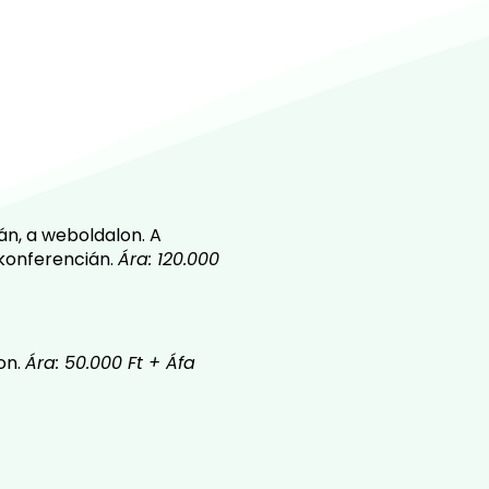
n, a weboldalon. A
 konferencián.
Ára: 1
2
0.000
on.
Ára: 50.000 Ft + Áfa