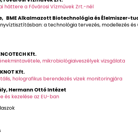
ai háttere a Fővárosi Vízművek Zrt.-nél
e, BME AlkaImazott Biotechnológia és ÉleImiszer-t
yvíztisztításban: a technológia tervezés, modellezés és 
 ENCOTECH Kft.
nekmintavétele, mikrobiológiaiveszélyek vizsgálata
 KNOT Kft.
ális, holografikus berendezés vizek monitoringjára
ly, Hermann Ottó Intézet
se és kezelése az EU-ban
álaszok
s