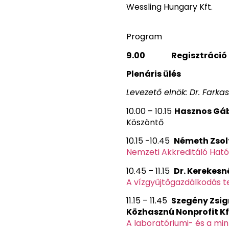
Wessling Hungary Kft.
Program
9.00 Regisztráció
Plenáris ülés
Levezető elnök: Dr. Farka
10.00 – 10.15
Hasznos Gábo
Köszöntő
10.15 -10.45
Németh Zsol
Nemzeti Akkreditáló Hat
10.45 – 11.15
Dr. Kerekesn
A vízgyűjtőgazdálkodás te
11.15 – 11.45
Szegény Zsi
Közhasznú
Nonprofit
Kf
A laboratóriumi- és a min