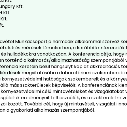
ka Kft.
ungary Kft.
 Kft.
Kft.
t.
avétel Munkacsoportja harmadik alkalommal szervez ko
telek és mérések témakörben, a korábbi konferenciák t
 és hulladékokra vonatkozóan. A konferencia célja, hogy
an történő alkalmazás/alkalmazhatóság szempontjából v
erencia keretein belül hangsúlyt kap az akkreditációs t
kérdések megvitatásába a laboratóriumi szakemberek me
, a környezetvédelmi hatóságok szakembereit és a környez
lló más szakterületek képviselőit. A konferenciának kiem
környezetvédelmi célú mintavételeket és vizsgálatokat 
zsgálatok eredményeit felhasználók, és a szakterületre v
i között. További cél, hogy új mintavételi, vizsgálati i
tan a gyakorlati alkalmazás szempontjából.