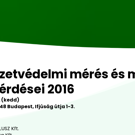
yezetvédelmi mérés és 
kérdései 2016
. (kedd)
148 Budapest, Ifjúság útja 1-3.
USZ Kft.