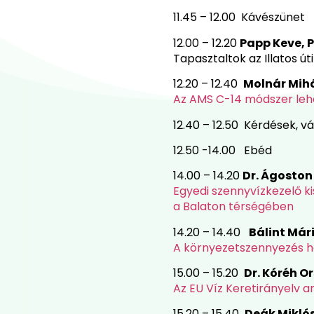
11.45 – 12.00 Kávészünet
12.00 – 12.20
Papp Keve, 
Tapasztaltok az Illatos ú
12.20 – 12.40
Molnár Mihá
Az AMS C-14 módszer leh
12.40 – 12.50 Kérdések, v
12.50 -14.00 Ebéd
14.00 – 14.20
Dr. Ágoston
Egyedi szennyvízkezelő k
a Balaton térségében
14.20 – 14.40
Bálint Mári
A környezetszennyezés ha
15.00 – 15.20
Dr. Kóréh O
Az EU Víz Keretirányelv ana
15.20 – 15.40
Deák Miklós