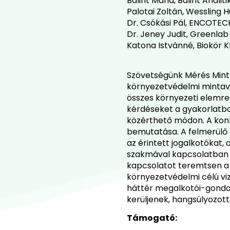
Bálint Mária, Bálint Analiti
Palotai Zoltán, Wessling H
Dr. Csókási Pál, ENCOTECH
Dr. Jeney Judit, Greenlab 
Katona Istvánné, Biokör Kf
Szövetségünk Mérés Mint
környezetvédelmi mintavé
összes környezeti elemre
kérdéseket a gyakorlatb
közérthető módon. A konf
bemutatása. A felmerülő 
az érintett jogalkotókat
szakmával kapcsolatban á
kapcsolatot teremtsen a 
környezetvédelmi célú vi
háttér megalkotói-gondozó
kerüljenek, hangsúlyozot
Támogató: