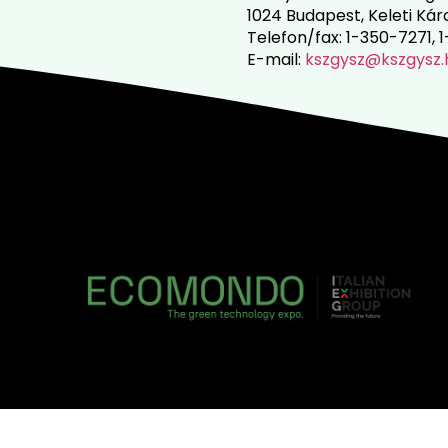
1024 Budapest, Keleti Károl
Telefon/fax: 1-350-7271,
E-mail:
kszgysz@kszgysz.