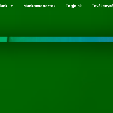
lunk
Munkacsoportok
Tagjaink
Tevékenysé