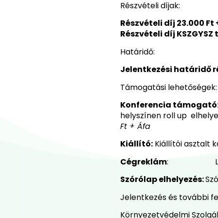
Részvételi díjak:
Részvételi díj
23
.000 Ft 
Részvételi díj KSZGYSZ 
Határidő:
Jelentkezési határidő r
Támogatási lehetőségek:
Konferencia támogató
helyszínen roll up elhely
Ft + Áfa
Kiállító
:
Kiállítói asztalt
Cégreklám
: Logo elh
Szórólap elhelyezés
:
Szó
Jelentkezés és további fe
Környezetvédelmi Szolgá