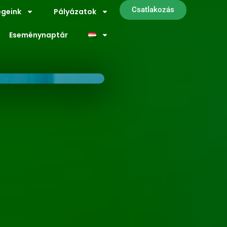
Csatlakozás
geink
Pályázatok
Eseménynaptár