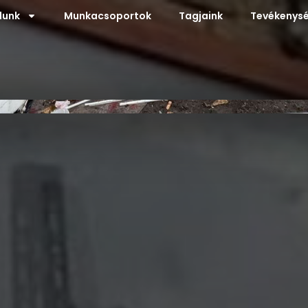
lunk
Munkacsoportok
Tagjaink
Tevékenysé