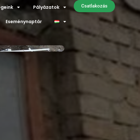
Csatlakozás
geink
Pályázatok
Eseménynaptár