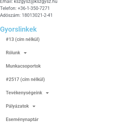
Email:
kszgysz@kszgysz.hu
Telefon: +36-1-350-7271
Adószám: 18013021-2-41
Gyorslinkek
#13 (cím nélkül)
Rólunk
Munkacsoportok
#2517 (cím nélkül)
Tevékenységeink
Pályázatok
Eseménynaptár