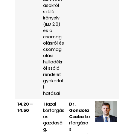
ásokról
szóló
irányelv
(IED 2.0)
és a
csomag
olásról és
csomag
olási
hulladékr
ól szóló
rendelet
gyakorlat
i
hatásai
14.20 –
Hazai
Dr.
14.50
körforgás
Gondola
os
Csaba
kö
gazdasá
rforgáso
g,
s