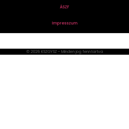
ÁSZF
Impresszum
© 2026 KSZGYSZ – Minden jog fenntartva