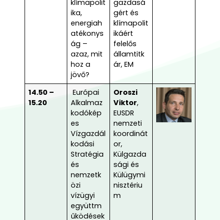
klímapolit
gazdasá
ika,
gért és
energiah
klímapolit
atékonys
ikáért
ág –
felelős
azaz, mit
államtitk
hoz a
ár, EM
jövő?
14.50 –
Európai
Oroszi
15.20
Alkalmaz
Viktor
,
kodókép
EUSDR
es
nemzeti
Vízgazdál
koordinát
kodási
or,
Stratégia
Külgazda
és
sági és
nemzetk
Külügymi
özi
nisztériu
vízügyi
m
együttm
űködések