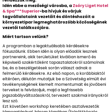
rendezzük meg.
Idén ebbe a mezőségi városba, a
Zsóry Liget Hotel
& Spa***Superior
-ba hívjuk és várjuk
tagvállalataink vezetőit és döntéshozóit a
környezetipar legmeghatározóbb közösségének
vezetői találkozójára.
Miért tartson velünk?
A programban a legaktuálisabb kérdésekre
fókuszálunk. Ebben idén is olyan előadók lesznek
partnereink, akik területüket kiválóan ismerő és
képviselő szakértőként tapasztalatokról számolnak
be, és a beszélgetések során választ adnak a
felmerülő kérdésekre. Az első napon, a korábbiaktól
eltérően, délután mutatjuk be a Szövetség elmúlt évi
tevékenységének kiemelt momentumait és jövőbeni
terveket is felvázoljuk, majd a legfrissebb
jogszabályváltozásokról, tervezett szakmai irányokról
lesz szó.
Ezt követően workshop keretében asztalvezetők
támogatásával, három témában (felnőttképzés,