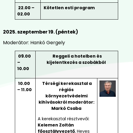
22.00 –
Kötetlen esti program
02.00
2025. szeptember 19. (péntek)
Moderátor: Hankó Gergely
09.00
Reggeli a hotelben és
–
kijelentkezés a szobákból
10.00
10.00
Térségi kerekasztal a
– 11.00
régiós
környezetvédelmi
kihívásokról moderátor:
Markó Csaba
A kerekasztal résztvevői:
Kelemen Zoltán
főosztályvezető
, Heves