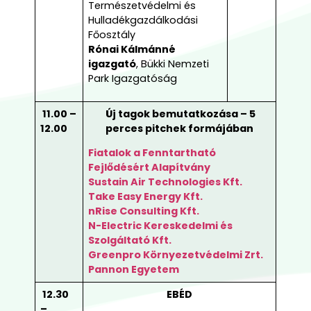
Természetvédelmi és
Hulladékgazdálkodási
Főosztály
Rónai Kálmánné
igazgató
, Bükki Nemzeti
Park Igazgatóság
11.00 –
Új tagok bemutatkozása – 5
12.00
perces pitchek formájában
Fiatalok a Fenntartható
Fejlődésért Alapítvány
Sustain Air Technologies Kft.
Take Easy Energy Kft.
nRise Consulting Kft.
N-Electric Kereskedelmi és
Szolgáltató Kft.
Greenpro Környezetvédelmi Zrt.
Pannon Egyetem
12.30
EBÉD
–