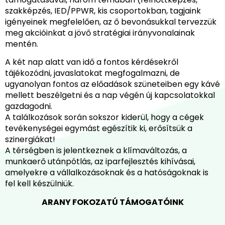
szakképzés, IED/PPWR, kis csoportokban, tagjaink
igényeinek megfelelően, az ő bevonásukkal tervezzük
meg akcióinkat a jövő stratégiai irányvonalainak
mentén.
A két nap alatt van idő a fontos kérdésekről
tájékozódni, javaslatokat megfogalmazni, de
ugyanolyan fontos az előadások szüneteiben egy kávé
mellett beszélgetni és a nap végén új kapcsolatokkal
gazdagodni.
A találkozások során sokszor kiderül, hogy a cégek
tevékenységei egymást egészítik ki, erősítsük a
szinergiákat!
A térségben is jelentkeznek a klímaváltozás, a
munkaerő utánpótlás, az iparfejlesztés kihívásai,
amelyekre a vállalkozásoknak és a hatóságoknak is
fel kell készülniük.
ARANY FOKOZATÚ TÁMOGATÓINK