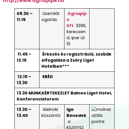
http://www.agriapipe.hu
09.30 –
Üzemlát
Agriapip
11.15
ogatás
e
Kft.
3396,
Kerecsen
d, Ipar út
10
11.45 –
Érkezés és regisztráció, szobák
12.15
elfogalása a Zsóry Liget
Hotelben***
12.15 –
EBÉD
13.30
13.30 MUNKAÉRTEKEZLET Balneo Liget Hotel,
Konferenciaterem
13.30 –
Alelnöki
Iga
13.40
köszöntő
Benedek
a
KSZGYSZ