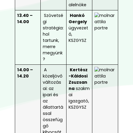
alelnöke
13.40 –
Szövetsé
Hankó
14.00
gi
Gergely
stratégia:
ügyvezet
hol
ő,
tartunk,
KSZGYSZ
merre
megyünk
?
14.00 –
A
Kertész
14.20
közeljövő
-Káldosi
változás
Zsuzsan
ai: az
na
szakm
ipari és
ai
az
igazgató,
állattartá
KSZGYSZ
ssal
összefüg
gő
kibocsát