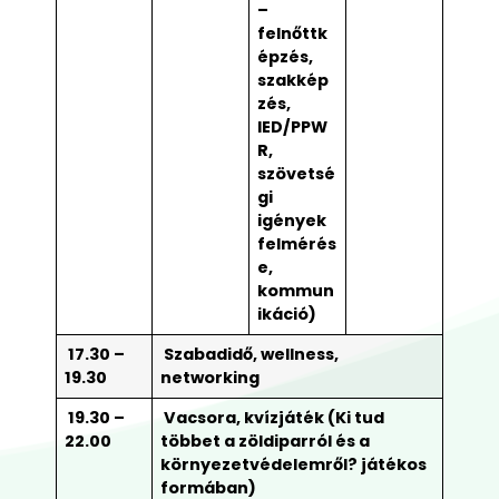
–
felnőttk
épzés,
szakkép
zés,
IED/PPW
R,
szövetsé
gi
igények
felmérés
e,
kommun
ikáció)
17.30 –
Szabadidő, wellness,
19.30
networking
19.30 –
Vacsora, kvízjáték (Ki tud
22.00
többet a zöldiparról és a
környezetvédelemről? játékos
formában)