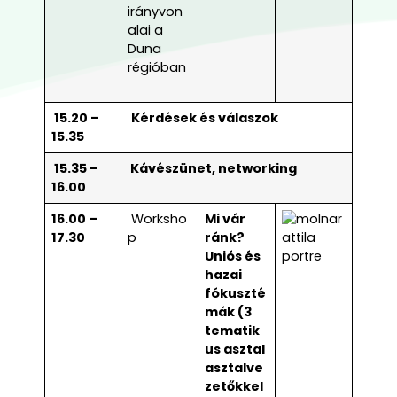
irányvon
alai a
Duna
régióban
15.20 –
Kérdések és válaszok
15.35
15.35 –
Kávészünet, networking
16.00
16.00 –
Worksho
Mi vár
17.30
p
ránk?
Uniós és
hazai
fókuszté
mák (3
tematik
us asztal
asztalve
zetőkkel