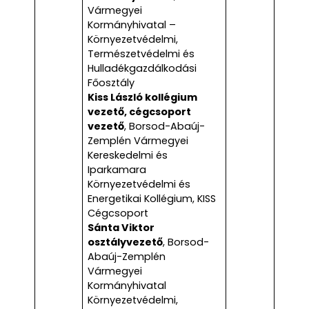
Vármegyei
Kormányhivatal –
Környezetvédelmi,
Természetvédelmi és
Hulladékgazdálkodási
Főosztály
Kiss László kollégium
vezető, cégcsoport
vezető
, Borsod-Abaúj-
Zemplén Vármegyei
Kereskedelmi és
Iparkamara
Környezetvédelmi és
Energetikai Kollégium, KISS
Cégcsoport
Sánta Viktor
osztályvezető
, Borsod-
Abaúj-Zemplén
Vármegyei
Kormányhivatal
Környezetvédelmi,