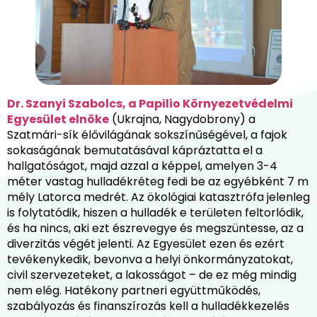
Dr. Szanyi Szabolcs, a Papilio Környezetvédelmi
Egyesület elnöke
(Ukrajna, Nagydobrony) a
Szatmári-sík élővilágának sokszínűségével, a fajok
sokaságának bemutatásával kápráztatta el a
hallgatóságot, majd azzal a képpel, amelyen 3-4
méter vastag hulladékréteg fedi be az egyébként 7 m
mély Latorca medrét. Az ökológiai katasztrófa jelenleg
is folytatódik, hiszen a hulladék e területen feltorlódik,
és ha nincs, aki ezt észrevegye és megszüntesse, az a
diverzitás végét jelenti. Az Egyesület ezen és ezért
tevékenykedik, bevonva a helyi önkormányzatokat,
civil szervezeteket, a lakosságot – de ez még mindig
nem elég. Hatékony partneri együttműködés,
szabályozás és finanszírozás kell a hulladékkezelés