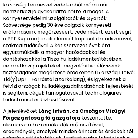
közösségi természetvédelemből mára már
nemzetközi jó gyakorlattá nőtte ki magát. A
Környezetvédelmi Szolgáltatók és Gyártók
Szövetsége pedig 30 éve dolgozik környezeti
erőforrásaink megőrzéséért, védelméért, ezért segíti
a PET Kupa céljainak elérését kapcsolatrendszerével,
szakmai tudásával. A két szervezet évek óta
együttműködik a magyar hatóságokkal és
döntéshozókkal a Tisza hulladékmentesítésében,
nemzetközi projekteket megvalósítva élővizeink
tisztaságának megőrzése érdekében (5 ország 1 folyó;
Tid(y)Up! – Forrástól a torkolatig), és igyekeznek a
felvízi országok hulladékgazdálkodásának fejlesztését
is segíteni, cégek támogatásával, technológiai és
tudástranszfer biztosításával.
A jelenlévőket
Láng István, az Országos Vízügyi
Főigazgatóság főigazgatója
köszöntötte,
elismerve a közreműködők erőfeszítéseit,
eredményeit, amelyek minden érintett és érdekelt fél