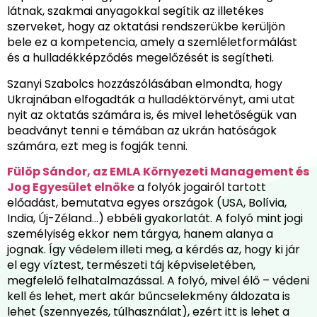
látnak, szakmai anyagokkal segítik az illetékes
szerveket, hogy az oktatási rendszerükbe kerüljön
bele ez a kompetencia, amely a szemléletformálást
és a hulladékképződés megelőzését is segítheti.
Szanyi Szabolcs hozzászólásában elmondta, hogy
Ukrajnában elfogadták a hulladéktörvényt, ami utat
nyit az oktatás számára is, és mivel lehetőségük van
beadványt tenni e témában az ukrán hatóságok
számára, ezt meg is fogják tenni.
Fülöp Sándor, az EMLA Környezeti Management és
Jog Egyesület elnöke
a folyók jogairól tartott
előadást, bemutatva egyes országok (USA, Bolívia,
India, Új-Zéland…) ebbéli gyakorlatát. A folyó mint jogi
személyiség ekkor nem tárgya, hanem alanya a
jognak. Így védelem illeti meg, a kérdés az, hogy ki jár
el egy víztest, természeti táj képviseletében,
megfelelő felhatalmazással. A folyó, mivel élő – védeni
kell és lehet, mert akár bűncselekmény áldozata is
lehet (szennyezés, túlhasználat), ezért itt is lehet a