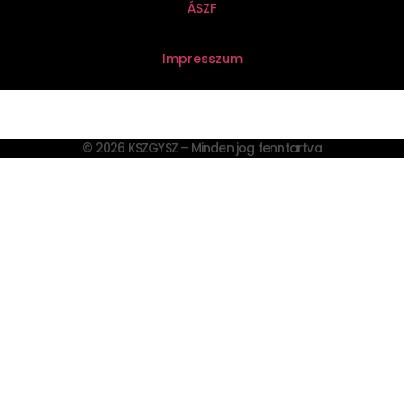
ÁSZF
Impresszum
© 2026 KSZGYSZ – Minden jog fenntartva