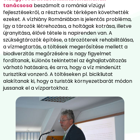
tanácsosa
beszámolt a romániai vízügyi
fejlesztésekről, a résztvevők térképen követhették
ezeket. A vízhiány Romániában is jelentős probléma,
így a tározók létrehozása, a holtágak kotrása, illetve
újranyitása, élővé tétele is napirenden van. A
szükségtározók építése, a tározóterek rehabilitálása,
a vízmegtartás, a töltések megerősítése mellett a
biodiverzitás megőrzésére is nagy figyelmet
fordítanak, különös tekintettel az éghajlatváltozás
várható hatásaira, és arra, hogy a víz mindenütt
turisztikai vonzerő. A töltéseken pl. bicikliutat
alakítanak ki, hogy a turisták környezetbarát módon
jussanak el a vízpartokhoz.