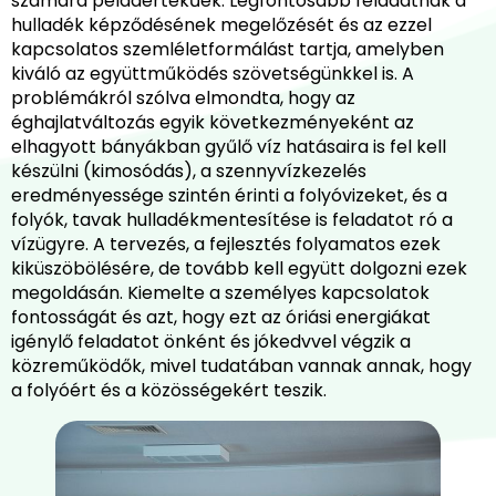
számára példaértékűek. Legfontosabb feladatnak a
hulladék képződésének megelőzését és az ezzel
kapcsolatos szemléletformálást tartja, amelyben
kiváló az együttműködés szövetségünkkel is. A
problémákról szólva elmondta, hogy az
éghajlatváltozás egyik következményeként az
elhagyott bányákban gyűlő víz hatásaira is fel kell
készülni (kimosódás), a szennyvízkezelés
eredményessége szintén érinti a folyóvizeket, és a
folyók, tavak hulladékmentesítése is feladatot ró a
vízügyre. A tervezés, a fejlesztés folyamatos ezek
kiküszöbölésére, de tovább kell együtt dolgozni ezek
megoldásán. Kiemelte a személyes kapcsolatok
fontosságát és azt, hogy ezt az óriási energiákat
igénylő feladatot önként és jókedvvel végzik a
közreműködők, mivel tudatában vannak annak, hogy
a folyóért és a közösségekért teszik.