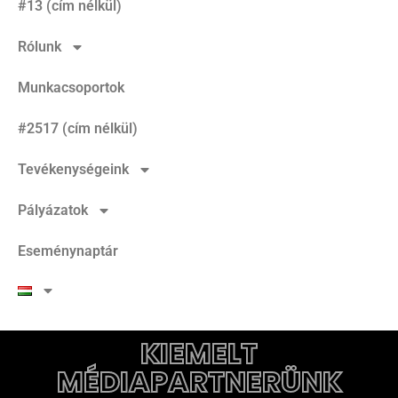
#13 (cím nélkül)
Rólunk
Munkacsoportok
#2517 (cím nélkül)
Tevékenységeink
Pályázatok
Eseménynaptár
KIEMELT
MÉDIAPARTNERÜNK