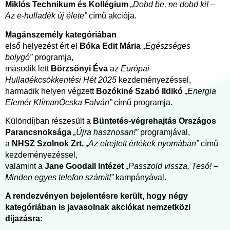
Miklós Technikum és Kollégium
„Dobd be, ne dobd ki! –
Az e-hulladék új élete”
című akciója.
Magánszemély kategóriában
első helyezést ért el
Bóka Edit Mária
„Egészséges
bolygó”
programja,
második lett
Börzsönyi Éva
az
Európai
Hulladékcsökkentési Hét 2025
kezdeményezéssel,
harmadik helyen végzett
Bozókiné Szabó Ildikó
„Energia
Elemér KlímanÓcska Falván”
című programja.
Különdíjban részesült a
Büntetés-végrehajtás Országos
Parancsnoksága
„Újra hasznosan!”
programjával,
a
NHSZ Szolnok Zrt.
„Az elrejtett értékek nyomában”
című
kezdeményezéssel,
valamint a
Jane Goodall Intézet
„Passzold vissza, Tesó! –
Minden egyes telefon számít!”
kampányával.
A rendezvényen bejelentésre került, hogy négy
kategóriában is javasolnak akciókat nemzetközi
díjazásra: