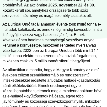
problémává. Az akcióhétre
2025. november 22. és 30.
között
került sor, amelyhez országszerte több száz
szervezet, intézmény és magánszemély csatlakozott.
Az Európai Unió tagállamaiban évente több millió tonna e-
hulladék keletkezik, és ennek még mindig kevesebb mint a
felét gyűjtik vissza vagy hasznosítják újra. Ennek
következtében hatalmas mennyiségű veszélyes anyag
kerülhet a környezetbe, miközben rengeteg nyersanyag
vész kárba. 2022-ben az Európai Unióban több mint 14,4
millió tonna elektromos berendezést hoztak forgalomba,
miközben csak kb. 5 millió tonnát sikerült begyűjteni.
Az államtitkár elmondta, hogy a Magyar Kormány az elmúlt
években célzott szemléletformáló és rendszerszintű
intézkedésekkel erősítette a tudatos hulladékgazdálkodás
iránti elköteleződést. Ennek eredményei egyre
kézzelfoghatóbban jelennek meg a mindennapokban: bővült
az e-hulladék-gyűjtőpontok hálózata, egyre több
javítóműhely és közösségi szervizközpont nyílik, miközben
országos kampányok ösztönzik a tartós, javítható termékek