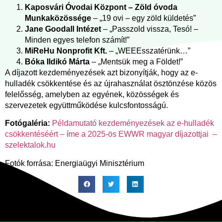
Kaposvári Óvodai Központ – Zöld óvoda
Munkaközössége
– „19 ovi – egy zöld küldetés”
Jane Goodall Intézet
– „Passzold vissza, Tesó! –
Minden egyes telefon számít!”
MiReHu Nonprofit Kft.
– „WEEEsszatérünk…”
Bóka Ildikó Márta
– „Mentsük meg a Földet!”
A díjazott kezdeményezések azt bizonyítják, hogy az e-
hulladék csökkentése és az újrahasználat ösztönzése közös
felelősség, amelyben az egyének, közösségek és
szervezetek együttműködése kulcsfontosságú.
Fotógaléria:
Példamutató kezdeményezések az e-hulladék
csökkentéséért – íme a 2025-ös EWWR magyar díjazottjai –
szelektalok.hu
Fotók forrása: Energiaügyi Minisztérium