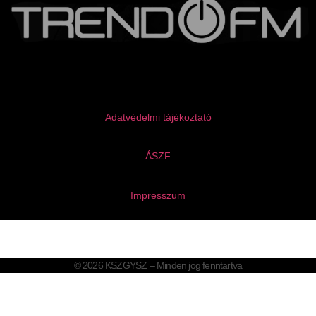
Adatvédelmi tájékoztató
ÁSZF
Impresszum
© 2026 KSZGYSZ – Minden jog fenntartva