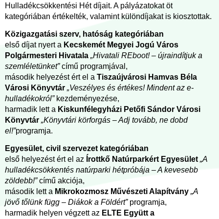
Hulladékcsökkentési Hét díjait. A pályázatokat öt
kategóriában értékelték, valamint különdíjakat is kiosztottak.
Közigazgatási szerv, hatóság kategóriában
első díjat nyert a
Kecskemét Megyei Jogú Város
Polgármesteri Hivatala
„Hivatali REboot! – újraindítjuk a
szemléletünket”
című programjával,
második helyezést ért el a
Tiszaújvárosi Hamvas Béla
Városi Könyvtár
„Veszélyes és értékes! Mindent az e-
hulladékokról”
kezdeményezése,
harmadik lett a
Kiskunfélegyházi Petőfi Sándor Városi
Könyvtár
„Könyvtári körforgás – Adj tovább, ne dobd
el!”
programja.
Egyesület, civil szervezet kategóriában
első helyezést ért el az
Írottkő Natúrparkért Egyesület
„A
hulladékcsökkentés natúrparki hétpróbája – A kevesebb
zöldebb!”
című akciója,
második lett a
Mikrokozmosz Művészeti Alapítvány
„A
jövő tőlünk függ – Diákok a Földért”
programja,
harmadik helyen végzett az
ELTE Együtt a