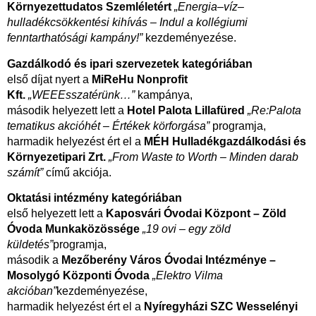
Környezettudatos Szemléletért
„Energia–víz–
hulladékcsökkentési kihívás – Indul a kollégiumi
fenntarthatósági kampány!”
kezdeményezése.
Gazdálkodó és ipari szervezetek kategóriában
első díjat nyert a
MiReHu Nonprofit
Kft.
„WEEEsszatérünk…”
kampánya,
második helyezett lett a
Hotel Palota Lillafüred
„Re:Palota
tematikus akcióhét – Értékek körforgása”
programja,
harmadik helyezést ért el a
MÉH Hulladékgazdálkodási és
Környezetipari Zrt.
„From Waste to Worth – Minden darab
számít”
című akciója.
Oktatási intézmény kategóriában
első helyezett lett a
Kaposvári Óvodai Központ – Zöld
Óvoda Munkaközössége
„19 ovi – egy zöld
küldetés”
programja,
második a
Mezőberény Város Óvodai Intézménye –
Mosolygó Központi Óvoda
„Elektro Vilma
akcióban”
kezdeményezése,
harmadik helyezést ért el a
Nyíregyházi SZC Wesselényi