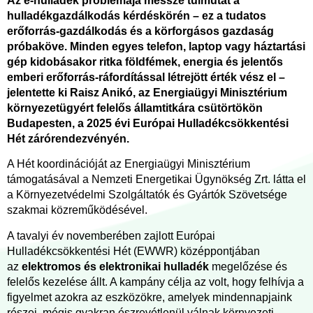
Az e-hulladék problémája messze túlmutat a
hulladékgazdálkodás kérdéskörén – ez a tudatos
erőforrás-gazdálkodás és a körforgásos gazdaság
próbaköve. Minden egyes telefon, laptop vagy háztartási
gép kidobásakor ritka földfémek, energia és jelentős
emberi erőforrás-ráfordítással létrejött érték vész el –
jelentette ki Raisz Anikó, az Energiaügyi Minisztérium
környezetügyért felelős államtitkára csütörtökön
Budapesten, a 2025 évi Európai Hulladékcsökkentési
Hét zárórendezvényén.
A Hét koordinációját az Energiaügyi Minisztérium
támogatásával a Nemzeti Energetikai Ügynökség Zrt. látta el
a Környezetvédelmi Szolgáltatók és Gyártók Szövetsége
szakmai közreműködésével.
A tavalyi év novemberében zajlott Európai
Hulladékcsökkentési Hét (EWWR) középpontjában
az
elektromos és elektronikai hulladék
megelőzése és
felelős kezelése állt. A kampány célja az volt, hogy felhívja a
figyelmet azokra az eszközökre, amelyek mindennapjaink
részei, mégis gyakran észrevétlenül válnak környezeti