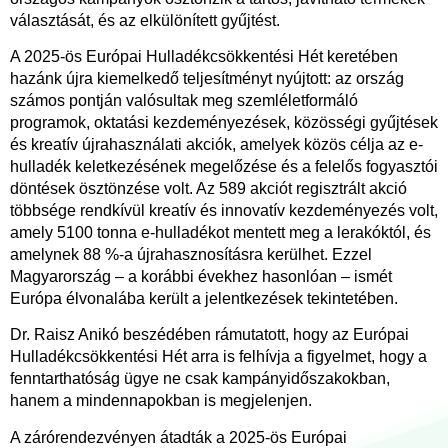
választását, és az elkülönített gyűjtést.
A 2025-ös Európai Hulladékcsökkentési Hét keretében
hazánk újra kiemelkedő teljesítményt nyújtott: az ország
számos pontján valósultak meg szemléletformáló
programok, oktatási kezdeményezések, közösségi gyűjtések
és kreatív újrahasználati akciók, amelyek közös célja az e-
hulladék keletkezésének megelőzése és a felelős fogyasztói
döntések ösztönzése volt. Az 589 akciót regisztrált akció
többsége rendkívül kreatív és innovatív kezdeményezés volt,
amely 5100 tonna e-hulladékot mentett meg a lerakóktól, és
amelynek 88 %-a újrahasznosításra kerülhet. Ezzel
Magyarország – a korábbi évekhez hasonlóan – ismét
Európa élvonalába került a jelentkezések tekintetében.
Dr. Raisz Anikó beszédében rámutatott, hogy az Európai
Hulladékcsökkentési Hét arra is felhívja a figyelmet, hogy a
fenntarthatóság ügye ne csak kampányidőszakokban,
hanem a mindennapokban is megjelenjen.
A zárórendezvényen átadták a 2025-ös Európai