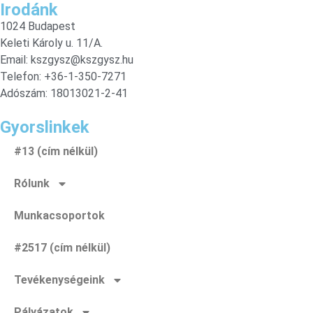
Irodánk
1024 Budapest
Keleti Károly u. 11/A.
Email:
kszgysz@kszgysz.hu
Telefon: +36-1-350-7271
Adószám: 18013021-2-41
Gyorslinkek
#13 (cím nélkül)
Rólunk
Munkacsoportok
#2517 (cím nélkül)
Tevékenységeink
Pályázatok