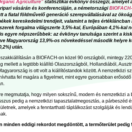
rganic Agriculture”
statisztikai évkönyv összegzi, amelye
eripari vásárán és konferenciáján, a németországi
BIOFACH
tt a fiatal földművelő generáció szerepvállalásával az öko
ékek kereskedelmi trendjeit, valamint a teljes értékláncban r
szerek forgalma világszerte 3,5%-kal, Európában 4,1%-kal n
is egyre népszerűbbek: az évkönyv tanulsága szerint a kis
tve Magyarország 13,9%-os növekedéssel második helyre ke
0,2%) után.
r szakkiállításán a BIOFACH-on közel 90 országból, mintegy 2200
 mellett a legtöbb kiállító Olaszországból, Hollandiából, Ausz
agyarország is ott volt a kiállítóstandok között. A nemzetközi s
ívhatta fel magára a figyelmet, mint egyre gyorsabban erősödő
án.
re megmutatja, hogy milyen sokszínű, modern és nemzetközi a b
szus pedig a nemzetközi tapasztalatmegosztás, a párbeszéd 
születnek, amelyek a fenntartható táplálkozást szolgálják és lend
nak.
n minden eddigi rekordot megdöntött, a termőterület pedig 