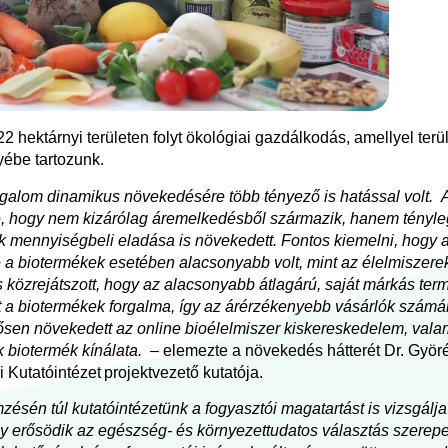
hektárnyi területen folyt ökológiai gazdálkodás, amellyel ter
yébe tartozunk.
rgalom dinamikus növekedésére több tényező is hatással volt. 
e, hogy nem kizárólag áremelkedésből származik, hanem
tényle
k mennyiségbeli eladása is növekedett. Fontos kiemelni, hogy a
a biotermékek esetében alacsonyabb volt, mint az élelmiszere
közrejátszott, hogy az alacsonyabb átlagárú, saját márkás te
 a biotermékek forgalma, így az árérzékenyebb vásárlók számár
tősen növekedett az online bioélelmiszer kiskereskedelem, valam
 biotermék kínálata.
– elemezte a növekedés hátterét Dr. Györé
Kutatóintézet projektvezető kutatója.
ésén túl kutatóintézetünk a fogyasztói magatartást is vizsgálja
y erősödik az egészség- és környezettudatos választás szerep