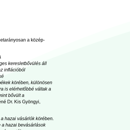
ületarányosan a közép-
A
ges keresletbővülés áll
z inflációból
ké
rmékek körében, különösen
a is elérhetőbbé váltak a
int bővült a
né Dr. Kis Gyöngyi,
 a hazai vásárlók körében.
e a hazai bevásárlások