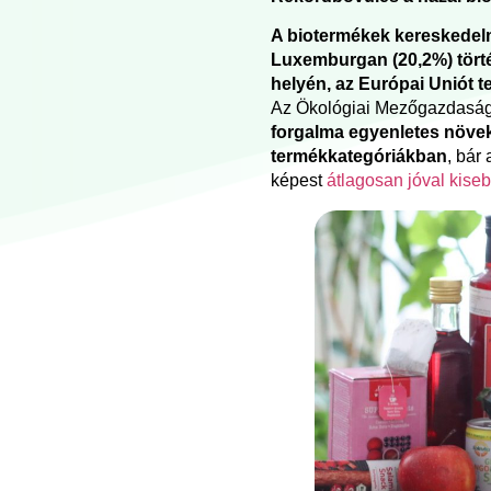
A biotermékek kereskedelm
Luxemburgan (20,2%) törté
helyén, az Európai Uniót 
Az Ökológiai Mezőgazdasági
forgalma egyenletes növe
termékkategóriákban
, bár
képest
átlagosan jóval kise