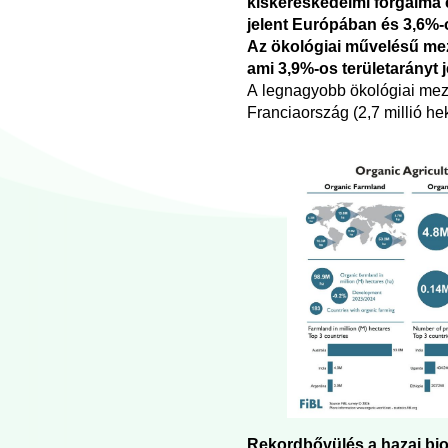
kiskereskedelmi forgalma e
jelent Európában és 3,6%
Az ökológiai művelésű mező
ami 3,9%-os területarányt
A legnagyobb ökológiai mező
Franciaország (2,7 millió hek
Rekordbővülés a hazai bi