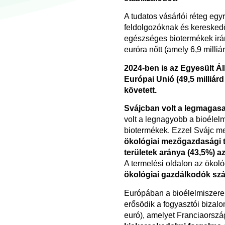
A tudatos vásárlói réteg egyr
feldolgozóknak és kereskedő
egészséges biotermékek iránt
euróra nőtt (amely 6,9 milli
2024-ben is az Egyesült Ál
Európai Unió (49,5 milliárd
követett.
Svájcban volt a legmagasa
volt a legnagyobb a bioélelm
biotermékek. Ezzel Svájc me
ökológiai mezőgazdasági te
területek aránya (43,5%) 
A termelési oldalon az ökoló
ökológiai gazdálkodók szám
Európában a bioélelmiszerek
erősödik a fogyasztói bizal
euró), amelyet Franciaország