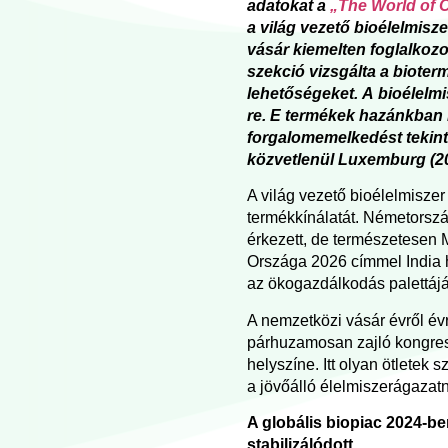
adatokat a
„The World of O
a világ vezető bioélelmisz
vásár kiemelten foglalkozo
szekció vizsgálta a bioterm
lehetőségeket. A bioélelmi
re. E termékek hazánkban 
forgalomemelkedést tekin
közvetlenül Luxemburg (2
A világ vezető bioélelmisze
termékkínálatát. Németország
érkezett, de természetesen M
Országa 2026 címmel India h
az ökogazdálkodás palettáj
A nemzetközi vásár évről év
párhuzamosan zajló kongres
helyszíne. Itt olyan ötletek 
a jövőálló élelmiszerágazat
A globális biopiac 2024-be
stabilizálódott