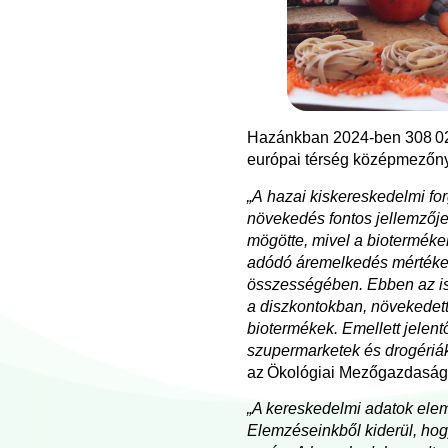
Hazánkban 2024-ben 308 022 
európai térség középmezőn
„A hazai kiskereskedelmi fo
növekedés fontos jellemzőj
mögötte, mivel a bioterméke
adódó áremelkedés mértéke 
összességében. Ebben az is 
a diszkontokban, növekedett
biotermékek. Emellett jelen
szupermarketek és drogériák
az Ökológiai Mezőgazdasági 
„A kereskedelmi adatok elemz
Elemzéseinkből kiderül, hog