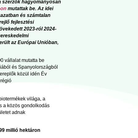
t a szerzők hagyományosan
-on
mutattak be. Az idei
ágazatban és számtalan
ejlő fejlesztési
övekedett 2023-ról 2024-
kereskedelmi
rült az Európai Unióban,
 vállalat mutatta be
triából és Spanyolországból
zereplők közül idén Év
 régió
iotermékek világa, a
és a közös gondolkodás
ületet adnak
99 millió hektáron