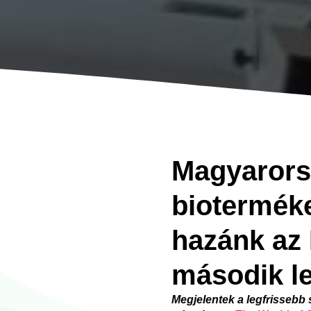
Magyarors
biotermék
hazánk az
második l
Megjelentek a legfrissebb s