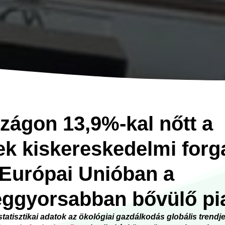
zágon 13,9%-kal nőtt a
ek kiskereskedelmi forg
 Európai Unióban a
eggyorsabban bővülő p
tatisztikai adatok az ökológiai gazdálkodás globális trendje