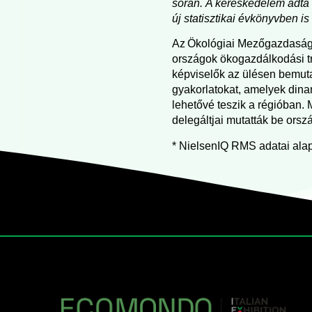
során. A kereskedelem adta
új statisztikai évkönyvben is
Az Ökológiai Mezőgazdasági
országok ökogazdálkodási t
képviselők az ülésen bemuta
gyakorlatokat, amelyek dina
lehetővé teszik a régióban.
delegáltjai mutatták be ors
* NielsenIQ RMS adatai ala