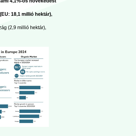
), ami 4,1%-os növekedést
U: 18,1 millió hektár),
 (2,9 millió hektár),