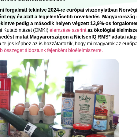
i forgalmát tekintve 2024-re európai viszonylatban Norvég
nt egy év alatt a legjelentősebb növekedés. Magyarorszá
tekintve pedig a második helyen végzett 13,9%-os forgalom
 Kutatóintézet (ÖMKi)
elemzése szerint
az ökológiai élelmisz
kedést mutat Magyarországon
a NielsenIQ RMS* adatai alap
 a teljes képhez az is hozzátartozik, hogy mi magyarok az európ
bb összeget áldoztunk fejenként bioélelmiszerre.