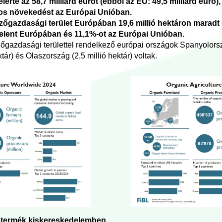
lérte az 58,7 milliárd eurót (ebből az EU: 49,5 milliárd euró
-os növekedést az Európai Unióban.
gazdasági terület Európában 19,6 millió hektáron maradt (E
 jelent Európában és 11,1%-ot az Európai Unióban.
gazdasági területtel rendelkező európai országok Spanyolország
tár) és Olaszország (2,5 millió hektár) voltak.
otermék kiskereskedelemben