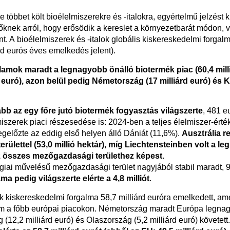
e többet költ bioélelmiszerekre és -italokra, egyértelmű jelzést
knek arról, hogy erősödik a kereslet a környezetbarát módon, 
. A bioélelmiszerek és -italok globális kiskereskedelmi forgal
árd eurós éves emelkedés jelent).
lamok maradt a legnagyobb önálló biotermék piac (60,4 milli
 euró), azon belül pedig Németország (17 milliárd euró) és Kí
bb az egy főre jutó biotermék fogyasztás világszerte
, 481 eu
iszerek piaci részesedése is: 2024-ben a teljes élelmiszer-érték
gelőzte az eddig első helyen álló Dániát (11,6%).
Ausztrália r
rülettel (53,0 millió hektár), míg Liechtensteinben volt a 
az összes mezőgazdasági területhez képest.
giai művelésű mezőgazdasági terület nagyjából stabil maradt, 98
a pedig világszerte elérte a 4,8 milliót
.
 kiskereskedelmi forgalma 58,7 milliárd euróra emelkedett, ame
om a főbb európai piacokon. Németország maradt Európa legnagy
 (12,2 milliárd euró) és Olaszország (5,2 milliárd euró) követett