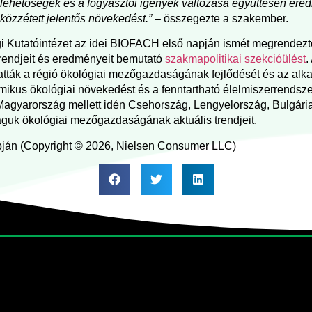
 lehetőségek és a fogyasztói igények változása együttesen er
 közzétett jelentős növekedést.”
– összegezte a szakember.
 Kutatóintézet az idei BIOFACH első napján ismét megrendezte
rendjeit és eredményeit bemutató
szakmapolitikai szekcióülést
.
tták a régió ökológiai mezőgazdaságának fejlődését és az alkal
mikus ökológiai növekedést és a fenntartható élelmiszerrendsze
 Magyarország mellett idén Csehország, Lengyelország, Bulgári
záguk ökológiai mezőgazdaságának aktuális trendjeit.
pján (Copyright © 2026, Nielsen Consumer LLC)