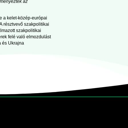
edményezték az
 a kelet-közép-európai
 A résztvevő szakpolitikai
mazott szakpolitikai
rek felé való elmozdulást
a és Ukrajna