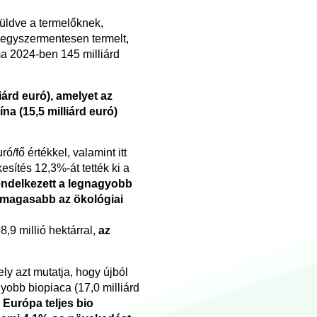
 küldve a termelőknek,
vegyszermentesen termelt,
ma 2024-ben 145 milliárd
árd euró), amelyet az
na (15,5 milliárd euró)
ró/fő értékkel, valamint itt
esítés 12,3%-át tették ki a
endelkezett a legnagyobb
legmagasabb az ökológiai
,9 millió hektárral,
az
ly azt mutatja, hogy újból
obb biopiaca (17,0 milliárd
.
Európa teljes bio