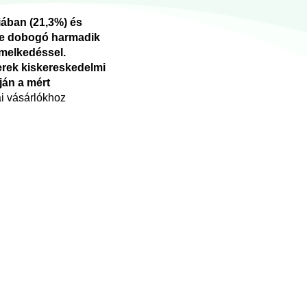
iában (21,3%) és
g e dobogó harmadik
emelkedéssel.
erek kiskereskedelmi
ján a mért
ai vásárlókhoz