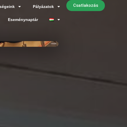
Csatlakozás
ségeink
Pályázatok
Eseménynaptár