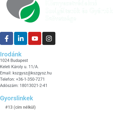
Irodánk
1024 Budapest
Keleti Károly u. 11/A.
Email:
kszgysz@kszgysz.hu
Telefon: +36-1-350-7271
Adószám: 18013021-2-41
Gyorslinkek
#13 (cím nélkül)