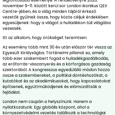
legfontosabb eseménye. A rendezvényre 2026.
november 9–11. között kerül sor London ikonikus QEII
Centre-jében, és a világ minden tájáról érkező
vezetők gyűlnek össze, hogy közös céljuk érdekében
egyesüljenek: hogy a világot a hulladékon túli világába
vezessék.
Itt az alkalom, hogy örökséget teremtsen.
Az esemény több mint 30 év után először tér vissza az
Egyesült Királyságba. Történelmi pillanat ez, amely
több ezer szakembert fogad a hulladékgazdálkodás,
az erőforrás-visszanyerés és a körforgásos gazdaság
szektorából. A kongresszus egyedülálló módon hozza
össze a szakembereket, a politikai döntéshozókat, a
kutatókat és az akadémikusokat, hogy kapcsolatokat
építsenek, együttműködjenek és előmozdítsák a
fejlődést.
London nem csupán a helyszínünk. Hanem a
nyilatkozatunk. Egy globális központ, ahol a
környezetvédelmi vezetés találkozik a technológiai