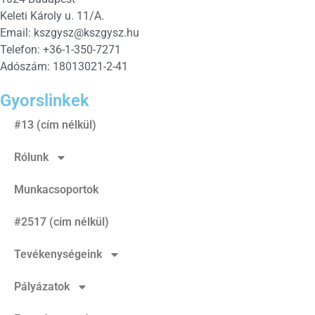
Keleti Károly u. 11/A.
Email:
kszgysz@kszgysz.hu
Telefon: +36-1-350-7271
Adószám: 18013021-2-41
Gyorslinkek
#13 (cím nélkül)
Rólunk
Munkacsoportok
#2517 (cím nélkül)
Tevékenységeink
Pályázatok