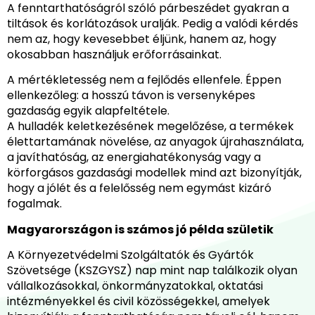
A fenntarthatóságról szóló párbeszédet gyakran a
tiltások és korlátozások uralják. Pedig a valódi kérdés
nem az, hogy kevesebbet éljünk, hanem az, hogy
okosabban használjuk erőforrásainkat.
A mértékletesség nem a fejlődés ellenfele. Éppen
ellenkezőleg: a hosszú távon is versenyképes
gazdaság egyik alapfeltétele.
A hulladék keletkezésének megelőzése, a termékek
élettartamának növelése, az anyagok újrahasználata,
a javíthatóság, az energiahatékonyság vagy a
körforgásos gazdasági modellek mind azt bizonyítják,
hogy a jólét és a felelősség nem egymást kizáró
fogalmak.
Magyarországon is számos jó példa születik
A Környezetvédelmi Szolgáltatók és Gyártók
Szövetsége (KSZGYSZ) nap mint nap találkozik olyan
vállalkozásokkal, önkormányzatokkal, oktatási
intézményekkel és civil közösségekkel, amelyek