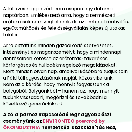
A túllövés napja ezért nem csupán egy dátum a
naptárban. Emlékeztető arra, hogy a természeti
erőforrások nem végtelenek, de az emberi kreativitás,
együttműködés és felelősségvállalás képes új utakat
találni.
Arra biztatunk minden gazdálkodó szervezetet,
intézményt és magánszemélyt, hogy a mindennapi
döntéseiben keresse az erőforrás-takarékos,
körforgásos és hulladékmegelőző megoldásokat.
Mert minden olyan nap, amellyel későbbre tudjuk tolni
a Föld túlfogyasztásának napját, közös sikerünk.
Nem az a kérdés, hogy mennyit fogyasztunk a
bolygóból, Bolygónkból – hanem az, hogy mennyit
tudunk visszaadni, megőrizni és továbbadni a
következő generációknak.
A zöldiparhoz kapcsolódó legnagyobb őszi
eseményünk az
ENVIRONTEC powered by
ÖKOINDUSTRIA
nemzetközi szakkiállítás lesz,