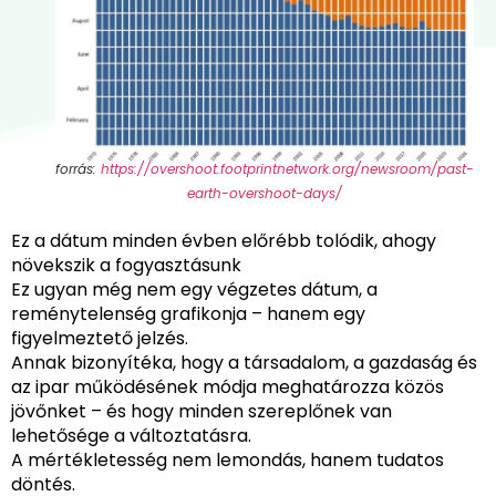
forrás:
https://overshoot.footprintnetwork.org/newsroom/past-
earth-overshoot-days/
Ez a dátum minden évben előrébb tolódik, ahogy
növekszik a fogyasztásunk
Ez ugyan még nem egy végzetes dátum, a
reménytelenség grafikonja – hanem egy
figyelmeztető jelzés.
Annak bizonyítéka, hogy a társadalom, a gazdaság és
az ipar működésének módja meghatározza közös
jövőnket – és hogy minden szereplőnek van
lehetősége a változtatásra.
A mértékletesség nem lemondás, hanem tudatos
döntés.