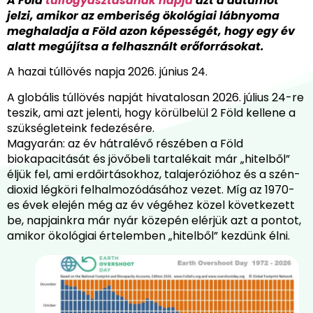
A Föld
túlfogyasztásának napja
azt a dátumot
jelzi, amikor az emberiség ökológiai lábnyoma
meghaladja a Föld azon képességét, hogy egy év
alatt megújítsa a felhasznált erőforrásokat.
A hazai túllövés napja 2026. június 24.
A globális túllövés napját hivatalosan 2026. július 24-re
teszik, ami azt jelenti, hogy körülbelül 2 Föld kellene a
szükségleteink fedezésére.
Magyarán: az év hátralévő részében a Föld
biokapacitását és jövőbeli tartalékait már „hitelből”
éljük fel, ami erdőirtásokhoz, talajerózióhoz és a szén-
dioxid légköri felhalmozódásához vezet. Míg az 1970-
es évek elején még az év végéhez közel következett
be, napjainkra már nyár közepén elérjük azt a pontot,
amikor ökológiai értelemben „hitelből” kezdünk élni.