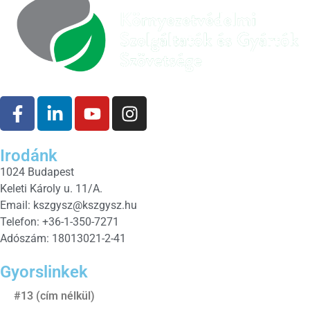
Irodánk
1024 Budapest
Keleti Károly u. 11/A.
Email:
kszgysz@kszgysz.hu
Telefon: +36-1-350-7271
Adószám: 18013021-2-41
Gyorslinkek
#13 (cím nélkül)