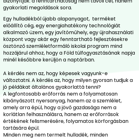
bizonyítják: a fenntarthatóság nem távoli cél, hanem
gyakorlati megoldások sora.
Egy hulladékból újabb alapanyagot, terméket
előállító cég, egy energiahatékony technológiát
alkalmazó üzem, egy javítóműhely, egy újrahasználati
központ vagy akár egy fenntartható fejlesztésekre
ösztönző szemléletformáló iskolai program mind
hozzájárul ahhoz, hogy a Föld túlfogyasztásának napja
minél későbbre kerüljön a naptárban.
A kérdés nem az, hogy képesek vagyunk-e
változtatni. A kérdés az, hogy milyen gyorsan tudjuk a
jó példákat általános gyakorlattá tenni?
A legfontosabb erőforrás nem a folyamatosan
kibányászott nyersanyag, hanem az a szemlélet,
amely arra épül, hogy a jövő gazdasága nem a
korlátlan felhasználásra, hanem az erőforrások
értékének felismerésére, folyamatos körforgásban
tartására épül.
Minden meg nem termelt hulladék, minden