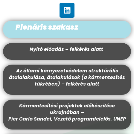
Plenáris szakasz
Nyitó előadás – felkérés alatt
Az állami környezetvédelem struktúrális
átalalakulása, átalakulások (a kármentesítés
tükrében) – felkérés alatt
Kármentesítési projektek előkészítése
Ukrajnában –
Pier Carlo Sandei, Vezető programfelelős, UNEP