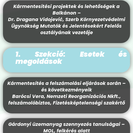
Kármentesítési projektek és lehetőségek a
Balkánon –
Dr. Dragana Vidojević, Szerb Környezetvédelmi
Ügynökség Mutatók és Jelentésekért Felelős
osztályának vezetője
1. Szekció: Esetek és
megoldások
Kármentesítés a felszámolási eljárások során –
és következményeik
Barócsi Vera, Nemzeti Reorganizációs Nkft.,
felszámolóbiztos, Fizetésképtelenségi szakértő
Gárdonyi üzemanyag szennyezés tanulságai –
MOL, felkérés alatt