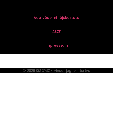
Adatvédelmi tájékoztató
ÁSZF
Impresszum
© 2026 KSZGYSZ – Minden jog fenntartva