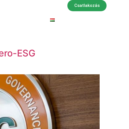
Csatlakozás
ségeink
Pályázatok
Eseménynaptár
tZero-ESG