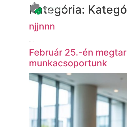
Kategória:
Kategór
Főoldal
njjnnn
….
Február 25.-én megtar
munkacsoportunk