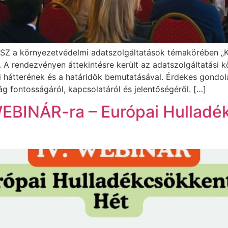
GYSZ a környezetvédelmi adatszolgáltatások témakörében „
 A rendezvényen áttekintésre került az adatszolgáltatási k
ai hátterének és a határidők bemutatásával. Érdekes gondol
 fontosságáról, kapcsolatáról és jelentőségéről. […]
EBINÁR-ra – Európai Hulladé