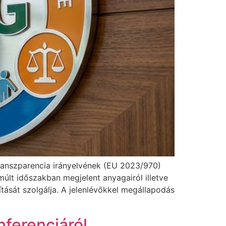
transzparencia irányelvének (EU 2023/970)
últ időszakban megjelent anyagairól illetve
tását szolgálja. A jelenlévőkkel megállapodás
ferenciáról