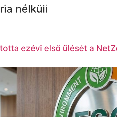
ia nélküli
Rólunk
Munkacsoportok
Tagjaink
Tevékeny
totta ezévi első ülését a Ne