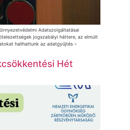
Környezetvédelmi Adatszolgáltatásai
ötelezettségek jogszabályi háttere, az elmúlt
atokat hallhattunk az adatgyűjtés –
kcsökkentési Hét