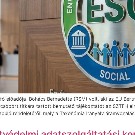
l fő előadója Bohács Bernadette (RSM) volt, aki az EU Bér
csoport titkára tartott bemutató tájékoztatót az SZTFH elm
puló rendeletéről, mely a Taxonómia Irányelv áramvonalasí
védelmi adatszolgáltatási kon