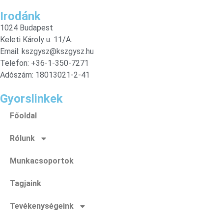
Irodánk
1024 Budapest
Keleti Károly u. 11/A.
Email:
kszgysz@kszgysz.hu
Telefon: +36-1-350-7271
Adószám: 18013021-2-41
Gyorslinkek
Főoldal
Rólunk
Munkacsoportok
Tagjaink
Tevékenységeink