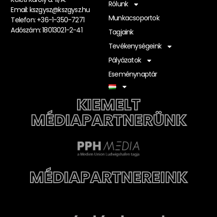
Rólunk
Email:
kszgysz@kszgysz.hu
Munkacsoportok
Telefon: +36-1-350-7271
Adószám: 18013021-2-41
Tagjaink
Tevékenységeink
Pályázatok
Eseménynaptár
KIEMELT
MÉDIAPARTNERÜNK
MÉDIAPARTNEREINK