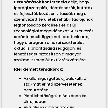
Beruházások konferencia
célja, hogy
iparági szereplők, döntéshozók, kutatók
és fejlesztők közösen vitassák meg a
szennyezett területek rehabilitációjának
legfontosabb kérdéseit és az új
technológiai megoldásokat. A szervezés
során kiemelt figyelmet fordítunk arra,
hogy a program a hazai szakterület
aktuális prioritásaira reagáljon, és
lehetőséget biztosítson a magyar
szakmai szereplők aktív részvételére.
Idei kiemelt témakörök:
Az államigazgatás újjáalakult, a
szakmát érintő szervezetének
bemutatása
Piaci lehetőségek a Balkánon és
Ukrajnában
Aktuális jó gyakorlatok és