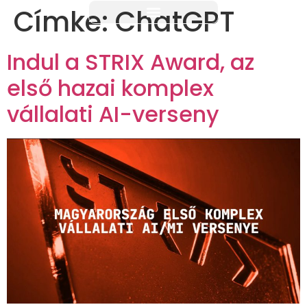
Címke:
ChatGPT
Indul a STRIX Award, az
első hazai komplex
vállalati AI-verseny