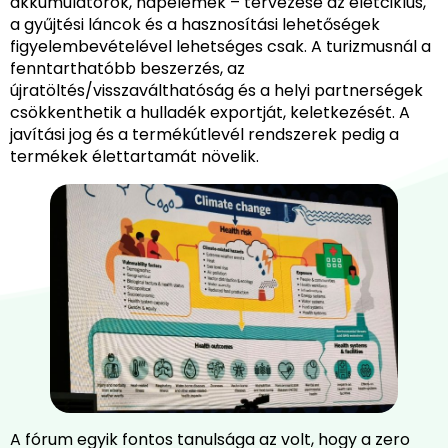
akkumulátorok, napelemek – tervezése az életciklus,
a gyűjtési láncok és a hasznosítási lehetőségek
figyelembevételével lehetséges csak. A turizmusnál a
fenntarthatóbb beszerzés, az
újratöltés/visszaválthatóság és a helyi partnerségek
csökkenthetik a hulladék exportját, keletkezését. A
javítási jog és a termékútlevél rendszerek pedig a
termékek élettartamát növelik.
A fórum egyik fontos tanulsága az volt, hogy a zero