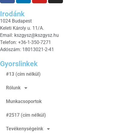
Irodánk
1024 Budapest
Keleti Károly u. 11/A.
Email:
kszgysz@kszgysz.hu
Telefon: +36-1-350-7271
Adószám: 18013021-2-41
Gyorslinkek
#13 (cím nélkül)
Rólunk
Munkacsoportok
#2517 (cím nélkül)
Tevékenységeink