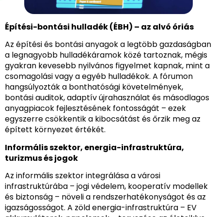
Építési-bontási hulladék (ÉBH) – az alvó óriás
Az építési és bontási anyagok a legtöbb gazdaságban
a legnagyobb hulladékáramok közé tartoznak, mégis
gyakran kevesebb nyilvános figyelmet kapnak, mint a
csomagolási vagy a egyéb hulladékok. A fórumon
hangsúlyozták a bonthatósági követelmények,
bontási auditok, adaptív újrahasználat és másodlagos
anyagpiacok fejlesztésének fontosságát – ezek
egyszerre csökkentik a kibocsátást és őrzik meg az
épített környezet értékét.
Informális szektor, energia-infrastruktúra,
turizmus és jogok
Az informális szektor integrálása a városi
infrastruktúrába – jogi védelem, kooperatív modellek
és biztonság – növeli a rendszerhatékonyságot és az
igazságosságot. A zöld energia-infrastruktúra – EV