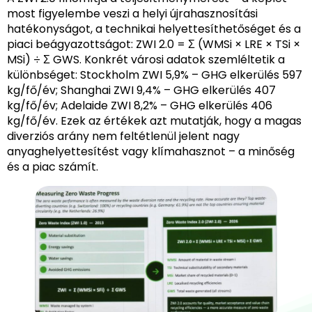
most figyelembe veszi a helyi újrahasznosítási
hatékonyságot, a technikai helyettesíthetőséget és a
piaci beágyazottságot: ZWI 2.0 = Σ (WMSi × LRE × TSi ×
MSi) ÷ Σ GWS. Konkrét városi adatok szemléltetik a
különbséget: Stockholm ZWI 5,9% – GHG elkerülés 597
kg/fő/év; Shanghai ZWI 9,4% – GHG elkerülés 407
kg/fő/év; Adelaide ZWI 8,2% – GHG elkerülés 406
kg/fő/év. Ezek az értékek azt mutatják, hogy a magas
diverziós arány nem feltétlenül jelent nagy
anyaghelyettesítést vagy klímahasznot – a minőség
és a piac számít.