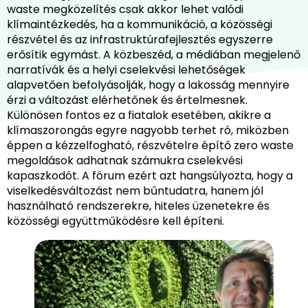
waste megközelítés csak akkor lehet valódi
klímaintézkedés, ha a kommunikáció, a közösségi
részvétel és az infrastruktúrafejlesztés egyszerre
erősítik egymást. A közbeszéd, a médiában megjelenő
narratívák és a helyi cselekvési lehetőségek
alapvetően befolyásolják, hogy a lakosság mennyire
érzi a változást elérhetőnek és értelmesnek.
Különösen fontos ez a fiatalok esetében, akikre a
klímaszorongás egyre nagyobb terhet ró, miközben
éppen a kézzelfogható, részvételre építő zero waste
megoldások adhatnak számukra cselekvési
kapaszkodót. A fórum ezért azt hangsúlyozta, hogy a
viselkedésváltozást nem bűntudatra, hanem jól
használható rendszerekre, hiteles üzenetekre és
közösségi együttműködésre kell építeni.