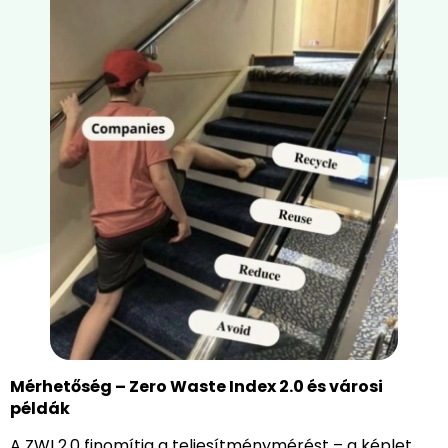
Mérhetőség – Zero Waste Index 2.0 és városi
példák
A ZWI 2.0 finomítja a teljesítménymérést – a képlet