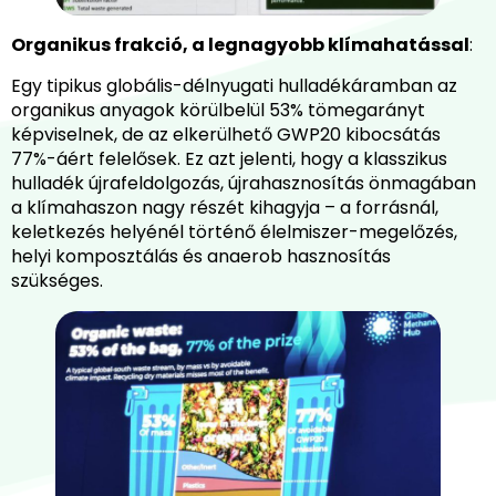
Organikus frakció, a legnagyobb klímahatással
:
Egy tipikus globális-délnyugati hulladékáramban az
organikus anyagok körülbelül 53% tömegarányt
képviselnek, de az elkerülhető GWP20 kibocsátás
77%-áért felelősek. Ez azt jelenti, hogy a klasszikus
hulladék újrafeldolgozás, újrahasznosítás önmagában
a klímahaszon nagy részét kihagyja – a forrásnál,
keletkezés helyénél történő élelmiszer-megelőzés,
helyi komposztálás és anaerob hasznosítás
szükséges.