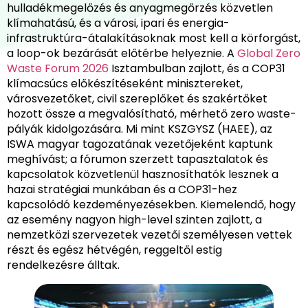
hulladékmegelőzés és anyagmegőrzés közvetlen
klímahatású, és a városi, ipari és energia-
infrastruktúra-átalakításoknak most kell a körforgást,
a loop-ok bezárását előtérbe helyeznie. A
Global Zero
Waste Forum 2026
Isztambulban zajlott, és a COP31
klímacsúcs előkészítéseként minisztereket,
városvezetőket, civil szereplőket és szakértőket
hozott össze a megvalósítható, mérhető zero waste-
pályák kidolgozására. Mi mint KSZGYSZ (HAEE), az
ISWA magyar tagozatának vezetőjeként kaptunk
meghívást; a fórumon szerzett tapasztalatok és
kapcsolatok közvetlenül hasznosíthatók lesznek a
hazai stratégiai munkában és a COP31-hez
kapcsolódó kezdeményezésekben. Kiemelendő, hogy
az esemény nagyon high-level szinten zajlott, a
nemzetközi szervezetek vezetői személyesen vettek
részt és egész hétvégén, reggeltől estig
rendelkezésre álltak.