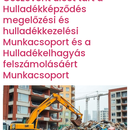
Hulladékképződés
megelőzési és
hulladékkezelési
Munkacsoport és a
Hulladékelhagyás
felszámolásáért
Munkacsoport