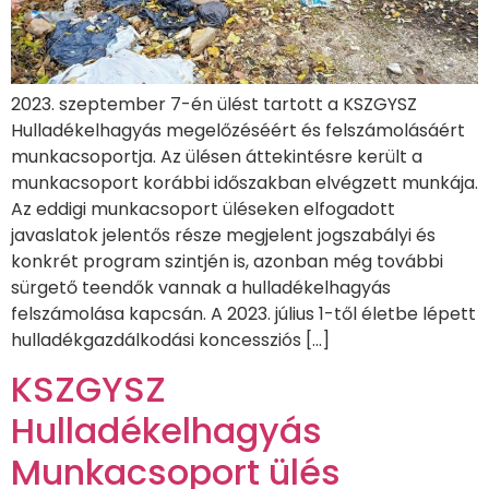
2023. szeptember 7-én ülést tartott a KSZGYSZ
Hulladékelhagyás megelőzéséért és felszámolásáért
munkacsoportja. Az ülésen áttekintésre került a
munkacsoport korábbi időszakban elvégzett munkája.
Az eddigi munkacsoport üléseken elfogadott
javaslatok jelentős része megjelent jogszabályi és
konkrét program szintjén is, azonban még további
sürgető teendők vannak a hulladékelhagyás
felszámolása kapcsán. A 2023. július 1-től életbe lépett
hulladékgazdálkodási koncessziós […]
KSZGYSZ
Hulladékelhagyás
Munkacsoport ülés