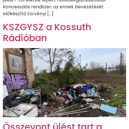
koncessziós rendszer, az ennek bevezetését
előkészítő törvényi […]
KSZGYSZ a Kossuth
Rádióban
Összevont ülést tart a