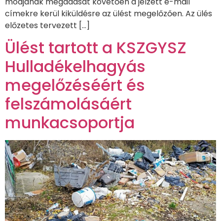
módjának megadását követően a jelzett e-mail
címekre kerül kiküldésre az ülést megelőzően. Az ülés
előzetes tervezett […]
Ülést tartott a KSZGYSZ
Hulladékelhagyás
megelőzéséért és
felszámolásáért
munkacsoportja