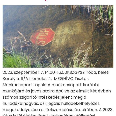
2023. szeptember 7. 14.00-16.00KSZGYSZ iroda, Keleti
Károly u. 11/A 1. emelet 4. MEGHÍVÓ Tisztelt
Munkacsoport tagok! A munkacsoport korábbi
munkájára és javaslataira épülve az elmúlt két évben
számos szigorító intézkedés jelent meg a
hulladékelhagyás, az illegális hulladékelhelyezés
megakadályozása és felszámolása érdekében. A 2023.
július 1-től életbe lépett hulladékgazdálkodási