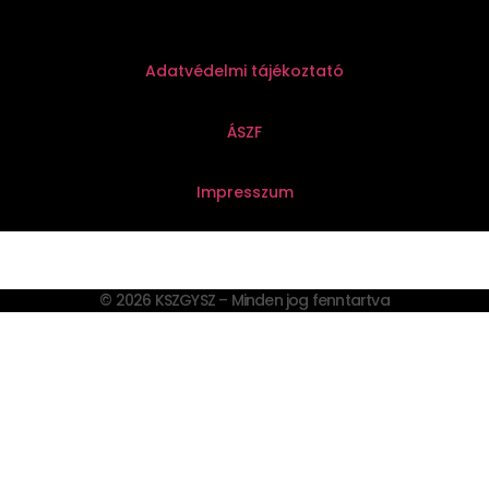
Adatvédelmi tájékoztató
ÁSZF
Impresszum
© 2026 KSZGYSZ – Minden jog fenntartva