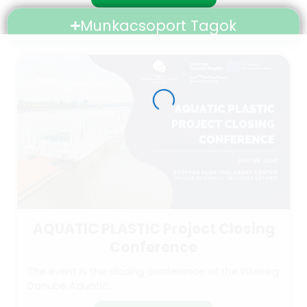
Munkacsoport Tagok
AQUATIC PLASTIC Project Closing
Conference
The event is the closing conference of the Interreg
Danube Aquatic...