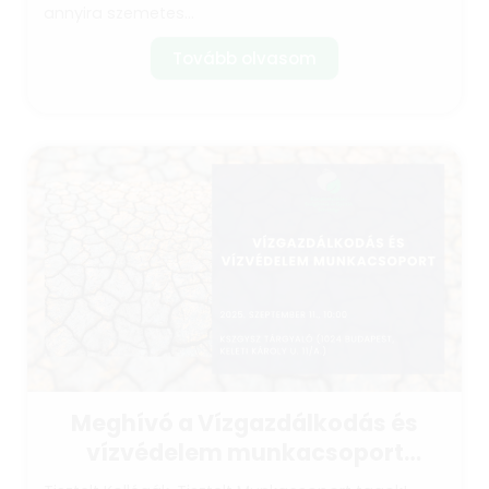
annyira szemetes...
Tovább olvasom
Meghívó a Vízgazdálkodás és
vízvédelem munkacsoport
ülésére: 2025. szeptember 11.,