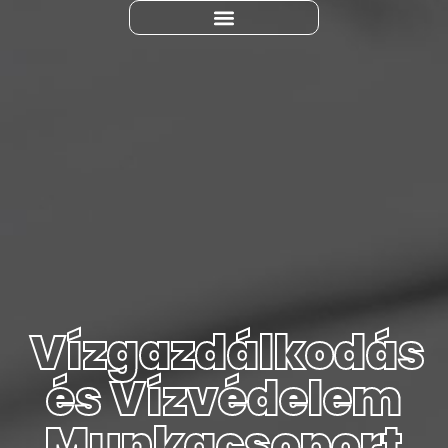
Vízgazdálkodás
és Vízvédelem
Munkacsoport