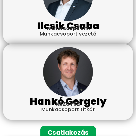
Ilcsik Csaba
Waterscope Zrt.
Munkacsoport vezető
Hankó Gergely
KSZGYSZ
Munkacsoport titkár
Csatlakozás