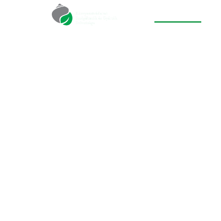
Főoldal
Ró