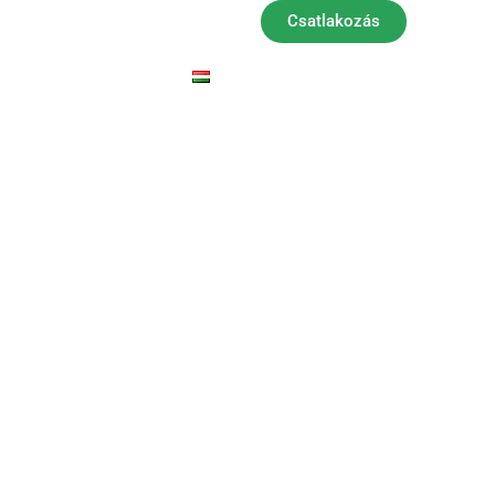
Csatlakozás
geink
Pályázatok
Eseménynaptár